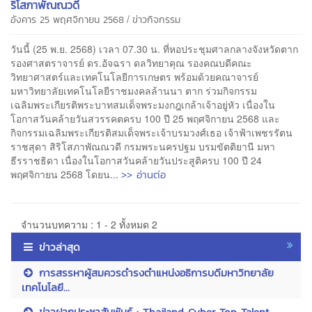
ริโสภาพัณณวดี
/
อังคาร 25 พฤศจิกายน 2568
ข่าวกิจกรรม
วันนี้ (25 พ.ย. 2568) เวลา 07.30 น. ที่หอประชุมศาลกลางจังหวัดตาก
รองศาสตราจารย์ ดร.อัจฉรา ดลวิทยาคุณ รองคณบดีคณะ
วิทยาศาสตร์และเทคโนโลยีการเกษตร พร้อมด้วยคณาจารย์
มหาวิทยาลัยเทคโนโลยีราชมงคลล้านนา ตาก ร่วมกิจกรรม
เฉลิมพระเกียรติพระบาทสมเด็จพระมงกฎเกล้าเจ้าอยู่หัว เนื่องใน
โอกาสวันคล้ายวันสวรรคตครบ 100 ปี 25 พฤศจิกายน 2568 และ
กิจกรรมเฉลิมพระเกียรติสมเด็จพระเจ้าบรมวงศ์เธอ เจ้าฟ้าเพชรรัตน
ราชสุดา สิริโสภาพัณณวดี กรมพระนครปฐม บรมขัตติยานี มหา
ธีรราชธิดา เนื่องในโอกาสวันคล้ายวันประสูติครบ 100 ปี 24
>> อ่านต่อ
พฤศจิกายน 2568 โดยน...
จำนวนบทความ : 1 - 2 ทั้งหมด 2
ข่าวล่าสุด
การสรรหาผู้สมควรดำรงตำแหน่งอธิการบดีมหาวิทยาลัย
เทคโนโลยี...
ข่าวฝากประชาสัมพันธ์ : Thailand Cyber Top Talent