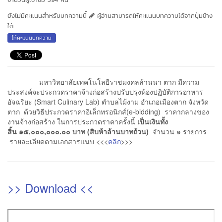
ยังไม่มีคะแนนสำหรับบทความนี้
ผู้อ่านสามารถให้คะแนนบทความได้จากปุ่มข้าง
ใต้
ให้คะแนนบทความ
มหาวิทยาลัยเทคโนโลยีราชมงคลล้านนา ตาก มีความ
ประสงค์จะประกวดราคาจ้างก่อสร้างปรับปรุงห้องปฏิบัติการอาหาร
อัจฉริยะ (Smart Culinary Lab) ตำบลไม้งาม อำเภอเมืองตาก จังหวัด
ตาก ด้วยวิธีประกวดราคาอิเล็กทรอนิกส์(e-bidding) ราคากลางของ
งานจ้างก่อสร้าง ในการประกวดราคาครั้งนี้
เป็นเงินทั้ง
สิ้น
๑๕,๐๐๐,๐๐๐.๐๐ บาท (สิบห้าล้านบาทถ้วน)
จำนวน ๑ รายการ
รายละเอียดตามเอกสารแนบ <<<
คลิก
>>>
>> Download <<