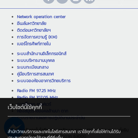
Network operation center
อีเมล์มหาวิทยาลัย
ติดต่อมหาวิทยาลัยฯ
การจัดการความรู้ (KM)
เบอร์โทรศัพท์ภายใน
ระบบสำนักงานอิเล็กทรอนิกส์
ระบบบริหารงานบุคคล
ระบบทะเบียนกลาง
คู่มือบริการสารสนเทศ
ระบบจองห้องอาคารวิทยบริการ
Radio FM 97.25 MHz
Radio FM 107.05 MHz
ดาวน์โหลด ซอฟแวร์
เว็บไซต์นี้ใช้คุกกี้
ห้องสมุดราชมงคลล้านนา ตาก
ระบบรายงานผลการปฏิบัติงานประจำวัน
มหาวิทยาลัยเทคโนโลยีราชมงคลล้านนา ตาก : 41/1 หมู่ 7 ถนนพหลโยธิน
สำนักวิทยบริการและเทคโนโลยีสารสนเทศ เราใช้คุกกี้เพื่อให้ท่านได้รับ
ตำบลไม้งาม อำเภอเมือง จังหวัดตาก 63000
ประสบการณ์การใช้งานที่ดียิ่งขึ้น