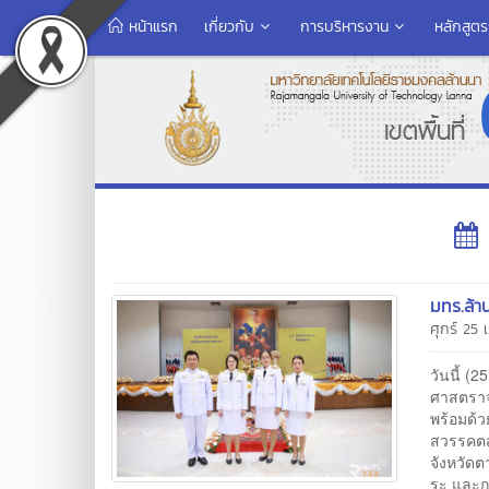
หน้าแรก
เกี่ยวกับ
การบริหารงาน
หลักสูต
มทร.ล้า
ศุกร์ 25
วันนี้ (
ศาสตราจ
พร้อมด้
สวรรคตส
จังหวัด
ระ และก