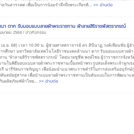
>> อ่านต่อ
ายวันสวรรคต เพื่อเป็นการน้อมรำลึกถึงพระเกียรติ...
นนา ตาก รับมอบแบบลายผ้าพระราชทาน ผ้าลายสิริราชพัสตราภรณ์
/
 เมษายน 2568
ข่าวกิจกรรม
25 เม.ย. 68) เวลา 10.00 น. ผู้ช่วยศาสตราจารย์ ดร.สินีนาฏ วงค์เทียนชัย ผู้
ารศึกษา มหาวิทยาลัยเทคโนโลยีราชมงคลล้านนา ตาก รับมอบแบบลายผ้า
าน “ผ้าลายสิริราชพัสตราภรณ์” โดยนายชูชีพ พงษ์ไชย ผู้ว่าราชการจังหว
ธานในพิธีมอบแบบลายผ้าพระราชทานเบื้องหน้าพระรูปสมเด็จพระเจ้าลูกเธอ 
วรี นารีรัตนราชกัญญา เพื่อน้อมนำแนวพระราชดำริในการส่งเสริมอนุรักษ์ภ
ห้ทันสมัยสู่สากล เพื่อนำแบบลายผ้าพระราชทานเป็นต้นแบบในการพัฒนาแล
>> อ่านต่อ
้กับผลิตภัณฑ์ผ้าไทย...