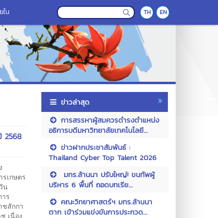
ายใน
TH
EN
ข่าวล่าสุด
การสรรหาผู้สมควรดำรงตำแหน่ง
อธิการบดีมหาวิทยาลัยเทคโนโลยี...
ปี 2568
ข่าวฝากประชาสัมพันธ์ :
Thailand Cyber Top Talent 2026
ง
มทร.ล้านนา ปรับใหญ่! ขนทัพผู้
การเกษตร
บริหาร 6 พื้นที่ ถอดบทเรีย...
วัน
การ
คณะวิทยาศาสตร์ฯ มทร.ล้านนา
าชสักกา
ตาก เข้าร่วมแข่งขันการประกวด...
 เนื่อง