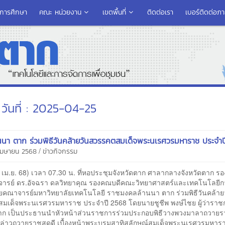
รการศึกษา
คณะ หน่วยงาน
เขตพื้นที่
ติดต่อเรา
เบอร์ติดต่อภ
วันที่ : 2025-04-25
นนา ตาก ร่วมพิธีวันคล้ายวันสวรรคตสมเด็จพระนเรศวรมหาราช ประจำ
/
 เมษายน 2568
ข่าวกิจกรรม
25 เม.ย. 68) เวลา 07.30 น. ที่หอประชุมจังหวัดตาก ศาลากลางจังหวัดตาก รอ
ารย์ ดร.อัจฉรา ดลวิทยาคุณ รองคณบดีคณะวิทยาศาสตร์และเทคโนโลยี
วยคณาจารย์มหาวิทยาลัยเทคโนโลยี ราชมงคลล้านนา ตาก ร่วมพิธีวันคล้าย
มเด็จพระนเรศวรมหาราช ประจำปี 2568 โดยนายชูชีพ พงษ์ไชย ผู้ว่าราช
ตาก เป็นประธานนำหัวหน้าส่วนราชการร่วมประกอบพิธีวางพวงมาลาถวายร
ล่าวถวายราชสดุดี เบื้องหน้าพระบรมสาทิสลักษณ์สมเด็จพระนเรศวรมหาราช