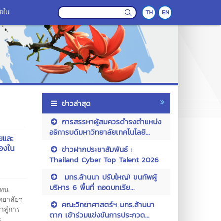
ายใน
TH
EN
ข่าวล่าสุด
การสรรหาผู้สมควรดำรงตำแหน่ง
อธิการบดีมหาวิทยาลัยเทคโนโลยี...
ยและ
่องใน
ข่าวฝากประชาสัมพันธ์ :
Thailand Cyber Top Talent 2026
มทร.ล้านนา ปรับใหญ่! ขนทัพผู้
บริหาร 6 พื้นที่ ถอดบทเรีย...
แทน
ทยาลัยฯ
คณะวิทยาศาสตร์ฯ มทร.ล้านนา
าสู่การ
ตาก เข้าร่วมแข่งขันการประกวด...
ะ