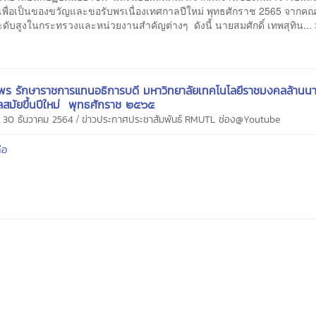
เพื่อเป็นของขวัญและขอรับพรเนื่องเทศกาลปีใหม่ พุทธศักราช 2565 จากคณะ
ดับสูงในกระทรวงและหน่วยงานสำคัญต่างๆ ดังนี้ นายสมศักดิ์ เทพสุทิน...
ร รักษาราชการแทนอธิการบดี มหาวิทยาลัยเทคโนโลยีราชมงคลล้านนา
สมัยขึ้นปีใหม่ พุทธศักราช ๒๕๖๕
/
 30 ธันวาคม 2564
ข่าวประกาศประชาสัมพันธ์
RMUTL ช่อง@Youtube
่อ